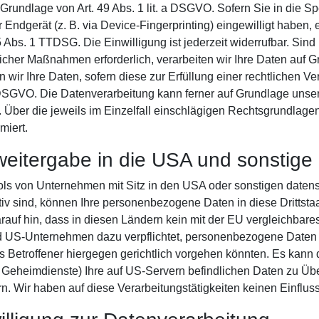
rundlage von Art. 49 Abs. 1 lit. a DSGVO. Sofern Sie in die S
hr Endgerät (z. B. via Device-Fingerprinting) eingewilligt haben,
 Abs. 1 TTDSG. Die Einwilligung ist jederzeit widerrufbar. Sind 
cher Maßnahmen erforderlich, verarbeiten wir Ihre Daten auf Gru
ir Ihre Daten, sofern diese zur Erfüllung einer rechtlichen Verp
 c DSGVO. Die Datenverarbeitung kann ferner auf Grundlage unse
en. Über die jeweils im Einzelfall einschlägigen Rechtsgrundlag
miert.
eitergabe in die USA und sonstige 
s von Unternehmen mit Sitz in den USA oder sonstigen datensc
tiv sind, können Ihre personenbezogene Daten in diese Drittsta
rauf hin, dass in diesen Ländern kein mit der EU vergleichbare
d US-Unternehmen dazu verpflichtet, personenbezogene Daten
 Betroffener hiergegen gerichtlich vorgehen könnten. Es kann
 Geheimdienste) Ihre auf US-Servern befindlichen Daten zu Ü
. Wir haben auf diese Verarbeitungstätigkeiten keinen Einfluss