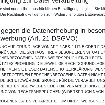
willigung zur Datenverarbeitung
sind nur mit Ihrer ausdrücklichen Einwilligung möglich. Sie kön
. Die Rechtmäßigkeit der bis zum Widerruf erfolgten Datenverar
 gegen die Datenerhebung in beson
twerbung (Art. 21 DSGVO)
G AUF GRUNDLAGE VON ART. 6 ABS. 1 LIT. E ODER F D
GRÜNDEN, DIE SICH AUS IHRER BESONDEREN SITUATIO
NENBEZOGENEN DATEN WIDERSPRUCH EINZULEGEN; DI
TZTES PROFILING. DIE JEWEILIGE RECHTSGRUNDLAGE,
TNEHMEN SIE DIESER DATENSCHUTZERKLÄRUNG. WEN
E BETROFFENEN PERSONENBEZOGENEN DATEN NICHT M
DE SCHUTZWÜRDIGE GRÜNDE FÜR DIE VERARBEITUNG 
REIHEITEN ÜBERWIEGEN ODER DIE VERARBEITUNG DI
NG VON RECHTSANSPRÜCHEN (WIDERSPRUCH NACH ART
GENEN DATEN VERARBEITET, UM DIREKTWERBUNG ZU 